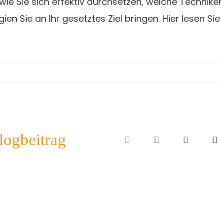
ie Sie sich effektiv durchsetzen, welche Technike
n Sie an Ihr gesetztes Ziel bringen. Hier lesen Sie
logbeitrag
Facebook
X
LinkedIn
E
M