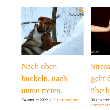
agt,
Nach oben
Stres
buckeln, nach
geht 
g
unten treten.
überh
04 Januar 2022
|
0 Kommentare
30 Dezemb
Kommenta