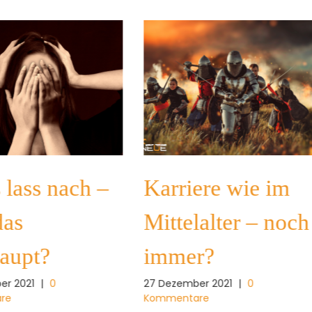
s lass nach –
Karriere wie im
das
Mittelalter – noch
aupt?
immer?
er 2021
|
0
27 Dezember 2021
|
0
re
Kommentare