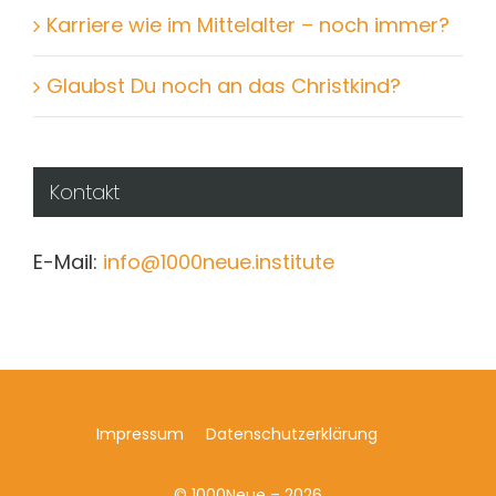
Stress lass nach – geht das überhaupt?
Karriere wie im Mittelalter – noch immer?
Glaubst Du noch an das Christkind?
Kontakt
E-Mail:
info@1000neue.institute
Impressum
Datenschutzerklärung