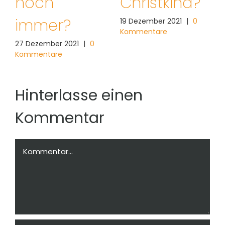
tkind?
notwendig.
Jobwec
nichts
r 2021
|
0
06 Dezember 2021
|
0
re
Kommentare
bringen
28 November 20
Kommentare
Hinterlasse einen
Kommentar
Kommentar