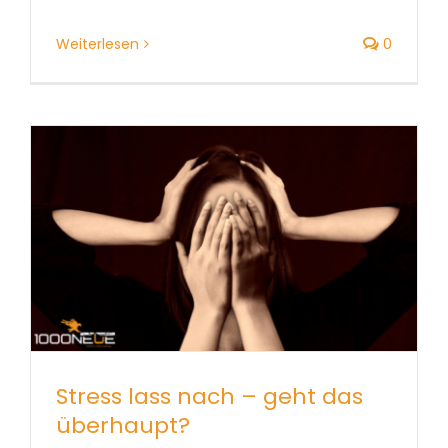
Weiterlesen
0
Stress lass nach – geht das
überhaupt?